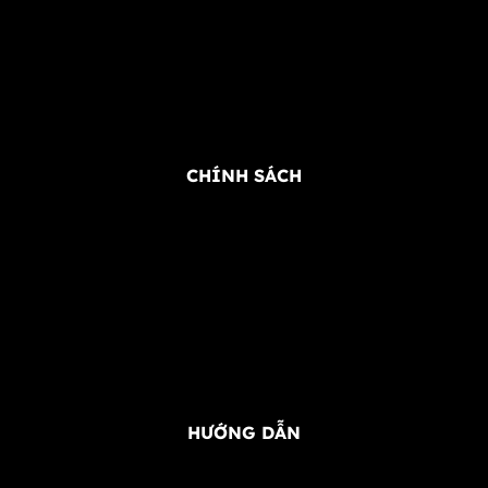
Chương Trình Đại lý
Câu Hỏi Thường Gặp
CEO Trần Anh Khang
CHÍNH SÁCH
Điều Khoản Và Điều Kiện
Chính Sách Bảo Mật
Chơi Có Trách Nhiệm
Miễn Trừ Trách Nhiệm
HƯỚNG DẪN
Đăng Ký FB68