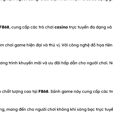
 FB68
, cung cấp các trò chơi
casino
trực tuyến đa dạng và t
 chơi game hiện đại và thú vị. Với công nghệ đồ họa tiên 
 trình khuyến mãi và ưu đãi hấp dẫn cho người chơi. Ngư
n chất lượng cao tại
FB68
. Sảnh game này cung cấp các trò
ng, mang đến cho người chơi không khí sòng bạc trực tuyế