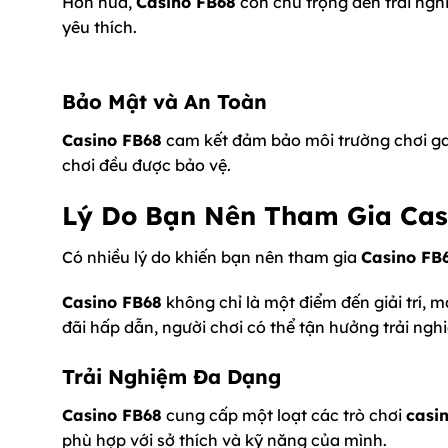
Hơn nữa,
Casino FB68
còn chú trọng đến trải ngh
yêu thích.
Bảo Mật và An Toàn
Casino FB68
cam kết đảm bảo môi trường chơi gam
chơi đều được bảo vệ.
Lý Do Bạn Nên Tham Gia Cas
Có nhiều lý do khiến bạn nên tham gia
Casino FB
Casino FB68
không chỉ là một điểm đến giải trí, 
đãi hấp dẫn, người chơi có thể tận hưởng trải ngh
Trải Nghiệm Đa Dạng
Casino FB68
cung cấp một loạt các trò chơi
casi
phù hợp với sở thích và kỹ năng của mình.