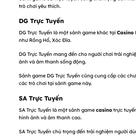
trò chơi yêu thích.
DG Trực Tuyến
DG Trực Tuyến là một sảnh game khác tại
Casino
như Rồng Hổ, Xóc Đĩa.
DG Trực Tuyến mang đến cho người chơi trải nghiệm
ảnh và âm thanh sống động.
Sảnh game DG Trực Tuyến cũng cung cấp các chương
các trò chơi tại sảnh game này.
SA Trực Tuyến
SA Trực Tuyến là một sảnh game
casino
trực tuyế
hình ảnh và âm thanh cao.
SA Trực Tuyến chú trọng đến trải nghiệm người dù