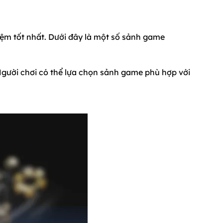
iệm tốt nhất. Dưới đây là một số sảnh game
gười chơi có thể lựa chọn sảnh game phù hợp với