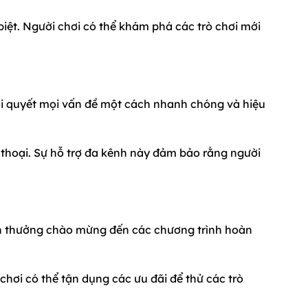
biệt. Người chơi có thể khám phá các trò chơi mới
iải quyết mọi vấn đề một cách nhanh chóng và hiệu
n thoại. Sự hỗ trợ đa kênh này đảm bảo rằng người
ền thưởng chào mừng đến các chương trình hoàn
chơi có thể tận dụng các ưu đãi để thử các trò