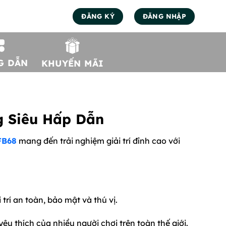
ĐĂNG KÝ
ĐĂNG NHẬP
G DẪN
KHUYẾN MÃI
g Siêu Hấp Dẫn
FB68
mang đến trải nghiệm giải trí đỉnh cao với
trí an toàn, bảo mật và thú vị.
êu thích của nhiều người chơi trên toàn thế giới.