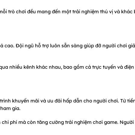
ỗi trò chơi đều mang đến một trải nghiệm thú vị và khác 
á cao. Đội ngũ hỗ trợ luôn sẵn sàng giúp đỡ người chơi g
g qua nhiều kênh khác nhau, bao gồm cả trực tuyến và điệ
rình khuyến mãi và ưu đãi hấp dẫn cho người chơi. Từ ti
 tham gia.
m chi phí mà còn tăng cường trải nghiệm chơi game. Người 