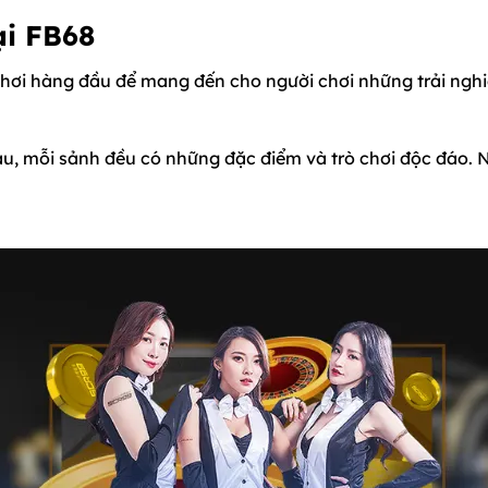
ại FB68
chơi hàng đầu để mang đến cho người chơi những trải ngh
, mỗi sảnh đều có những đặc điểm và trò chơi độc đáo. N