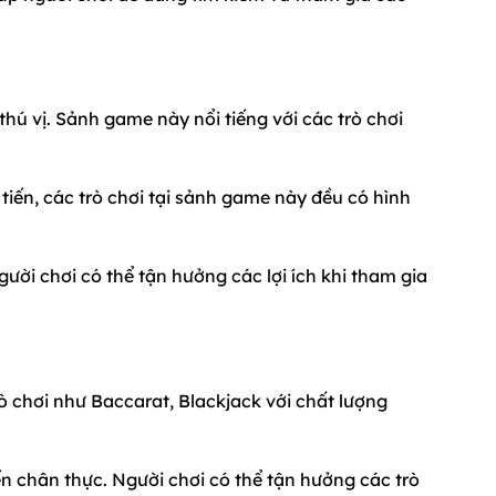
hú vị. Sảnh game này nổi tiếng với các trò chơi
tiến, các trò chơi tại sảnh game này đều có hình
ời chơi có thể tận hưởng các lợi ích khi tham gia
 chơi như Baccarat, Blackjack với chất lượng
n chân thực. Người chơi có thể tận hưởng các trò