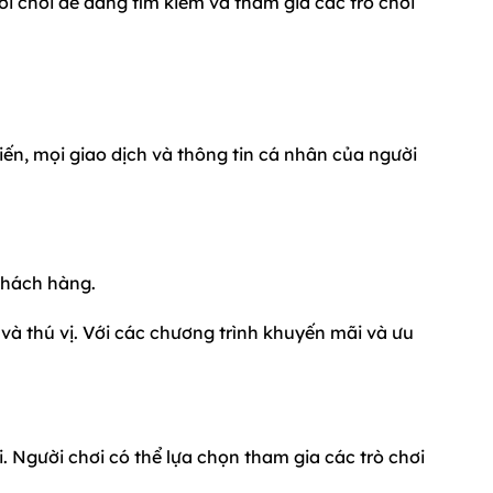
i chơi dễ dàng tìm kiếm và tham gia các trò chơi
n, mọi giao dịch và thông tin cá nhân của người
 khách hàng.
 và thú vị. Với các chương trình khuyến mãi và ưu
i. Người chơi có thể lựa chọn tham gia các trò chơi