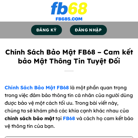
Bỏ
qua
nội
dung
ĐĂNG KÝ
ĐĂNG NHẬP
Chính Sách Bảo Mật FB68 – Cam kết
bảo Mật Thông Tin Tuyệt Đối
Chính Sách Bảo Mật FB68
là một phần quan trọng
trong việc đảm bảo thông tin cá nhân của người dùng
được bảo vệ một cách tối ưu. Trong bài viết này,
chúng ta sẽ khám phá các khía cạnh khác nhau của
chính sách bảo mật
tại
FB68
và cách họ cam kết bảo
vệ thông tin của bạn.