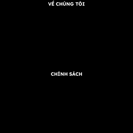
VỀ CHÚNG TÔI
Giới Thiệu FB68
Chương Trình Đại lý
Câu Hỏi Thường Gặp
CEO Trần Anh Khang
CHÍNH SÁCH
Điều Khoản Và Điều Kiện
Chính Sách Bảo Mật
Chơi Có Trách Nhiệm
Miễn Trừ Trách Nhiệm