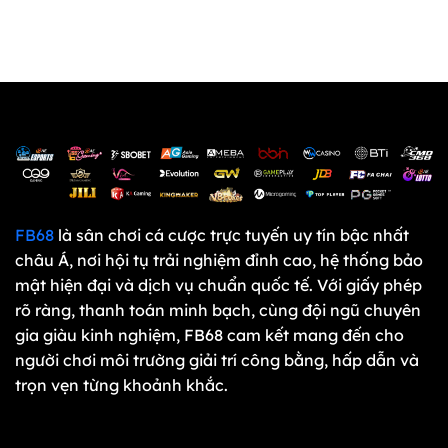
NHÀ CUNG CẤP TRÒ CHƠI
FB68
là sân chơi cá cược trực tuyến uy tín bậc nhất
châu Á, nơi hội tụ trải nghiệm đỉnh cao, hệ thống bảo
mật hiện đại và dịch vụ chuẩn quốc tế. Với giấy phép
rõ ràng, thanh toán minh bạch, cùng đội ngũ chuyên
gia giàu kinh nghiệm, FB68 cam kết mang đến cho
người chơi môi trường giải trí công bằng, hấp dẫn và
trọn vẹn từng khoảnh khắc.