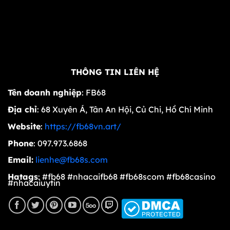
Nổ Hũ FB68
Xổ Số FB68
THÔNG TIN LIÊN HỆ
Tên doanh nghiệp
: FB68
Địa chỉ
:
68 Xuyên Á, Tân An Hội, Củ Chi, Hồ Chí Minh
Website
:
https://fb68vn.art/
Phone
:
097.973.6868
Email:
lienhe@fb68s.com
Hatags
:
#fb68 #nhacaifb68 #fb68scom #fb68casino
#nhacaiuytin