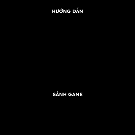
HƯỚNG DẪN
Đăng Ký FB68
Đăng Nhập FB68
Nạp Tiền FB68
Rút Tiền FB68
Tải App FB68
SẢNH GAME
Thể Thao FB68
Casino FB68
Game Bài FB68