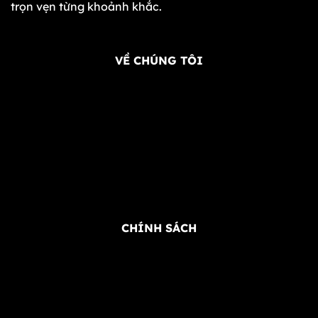
trọn vẹn từng khoảnh khắc.
VỀ CHÚNG TÔI
Giới Thiệu FB68
Chương Trình Đại lý
Câu Hỏi Thường Gặp
CEO Trần Anh Khang
CHÍNH SÁCH
Điều Khoản Và Điều Kiện
Chính Sách Bảo Mật