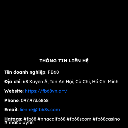
Casino FB68
Game Bài FB68
Nổ Hũ FB68
Xổ Số FB68
THÔNG TIN LIÊN HỆ
Tên doanh nghiệp
: FB68
Địa chỉ
:
68 Xuyên Á, Tân An Hội, Củ Chi, Hồ Chí Minh
Website
:
https://fb68vn.art/
Phone
:
097.973.6868
Email:
lienhe@fb68s.com
Hatags
:
#fb68 #nhacaifb68 #fb68scom #fb68casino
#nhacaiuytin