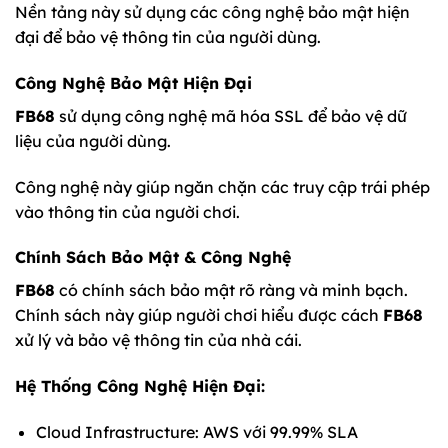
Nền tảng này sử dụng các công nghệ bảo mật hiện
đại để bảo vệ thông tin của người dùng.
Công Nghệ Bảo Mật Hiện Đại
FB68
sử dụng công nghệ mã hóa SSL để bảo vệ dữ
liệu của người dùng.
Công nghệ này giúp ngăn chặn các truy cập trái phép
vào thông tin của người chơi.
Chính Sách Bảo Mật &
Công Nghệ
FB68
có chính sách bảo mật rõ ràng và minh bạch.
Chính sách này giúp người chơi hiểu được cách
FB68
xử lý và bảo vệ thông tin của nhà cái.
Hệ Thống Công Nghệ Hiện Đại:
Cloud Infrastructure: AWS với 99.99% SLA