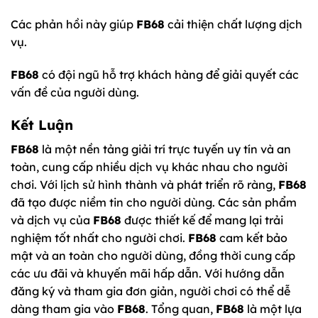
Các phản hồi này giúp
FB68
cải thiện chất lượng dịch
vụ.
FB68
có đội ngũ hỗ trợ khách hàng để giải quyết các
vấn đề của người dùng.
Kết Luận
FB68
là một nền tảng giải trí trực tuyến uy tín và an
toàn, cung cấp nhiều dịch vụ khác nhau cho người
chơi.
Với lịch sử hình thành và phát triển rõ ràng,
FB68
đã tạo được niềm tin cho người dùng. Các sản phẩm
và dịch vụ của
FB68
được thiết kế để mang lại trải
nghiệm tốt nhất cho người chơi.
FB68
cam kết bảo
mật và an toàn cho người dùng, đồng thời cung cấp
các ưu đãi và khuyến mãi hấp dẫn. Với hướng dẫn
đăng ký và tham gia đơn giản, người chơi có thể dễ
dàng tham gia vào
FB68
.
Tổng quan,
FB68
là một lựa