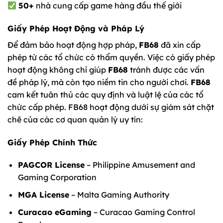
50+
nhà cung cấp game hàng đầu thế giới
Giấy Phép Hoạt Động và Pháp Lý
Để đảm bảo hoạt động hợp pháp,
FB68
đã xin cấp
phép từ các tổ chức có thẩm quyền.
Việc có giấy phép
hoạt động không chỉ giúp
FB68
tránh được các vấn
đề pháp lý, mà còn tạo niềm tin cho người chơi.
FB68
cam kết tuân thủ các quy định và luật lệ của các tổ
chức cấp phép. FB68 hoạt động dưới sự giám sát chặt
chẽ của các cơ quan quản lý uy tín:
Giấy Phép Chính Thức
PAGCOR License
– Philippine Amusement and
Gaming Corporation
MGA License
– Malta Gaming Authority
Curacao eGaming
– Curacao Gaming Control