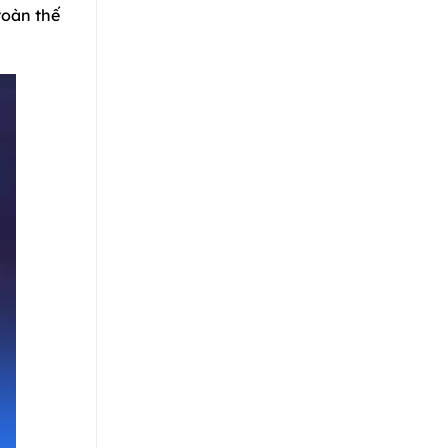
toàn thế