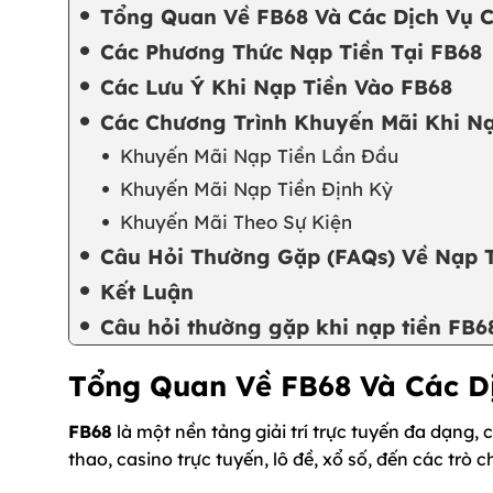
Tổng Quan Về FB68 Và Các Dịch Vụ 
Các Phương Thức Nạp Tiền Tại FB68
Các Lưu Ý Khi Nạp Tiền Vào FB68
Các Chương Trình Khuyến Mãi Khi Nạ
Khuyến Mãi Nạp Tiền Lần Đầu
Khuyến Mãi Nạp Tiền Định Kỳ
Khuyến Mãi Theo Sự Kiện
Câu Hỏi Thường Gặp (FAQs) Về Nạp T
Kết Luận
Câu hỏi thường gặp khi nạp tiền FB6
Tổng Quan Về FB68 Và Các D
FB68
là một nền tảng giải trí trực tuyến đa dạng,
thao, casino trực tuyến, lô đề, xổ số, đến các trò c