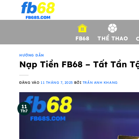
Bỏ
qua
nội
dung
FB68
THỂ THAO
HƯỚNG DẪN
Nạp Tiền FB68 – Tất Tần T
ĐĂNG VÀO
11 THÁNG 7, 2025
BỞI
TRẦN ANH KHANG
11
Th7