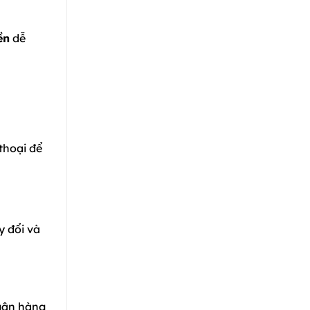
ền
dễ
thoại để
y đổi và
ngân hàng