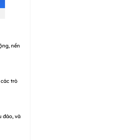
động, nền
 các trò
u đáo, và