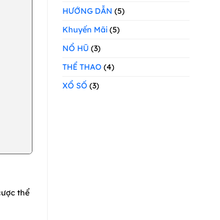
HƯỚNG DẪN
(5)
Khuyến Mãi
(5)
NỔ HŨ
(3)
THỂ THAO
(4)
XỔ SỐ
(3)
cược thể