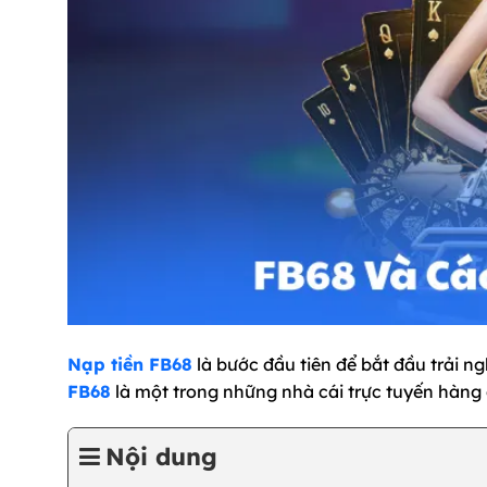
Nạp tiền FB68
là bước đầu tiên để bắt đầu trải ng
FB68
là một trong những nhà cái trực tuyến hàng 
Nội dung