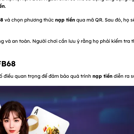
ền
.
68
và chọn phương thức
nạp tiền
qua mã QR. Sau đó, họ s
và an toàn. Người chơi cần lưu ý rằng họ phải kiểm tra t
FB68
 số điều quan trọng để đảm bảo quá trình
nạp tiền
diễn ra s