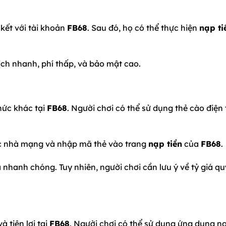
 kết với tài khoản
FB68
. Sau đó, họ có thể thực hiện
nạp ti
dịch nhanh, phí thấp, và bảo mật cao.
hức khác tại
FB68
. Người chơi có thể sử dụng thẻ cào điện 
ác nhà mạng và nhập mã thẻ vào trang
nạp tiền
của
FB68
.
 nhanh chóng. Tuy nhiên, người chơi cần lưu ý về tỷ giá qu
 tiện lợi tại
FB68
. Người chơi có thể sử dụng ứng dụng 