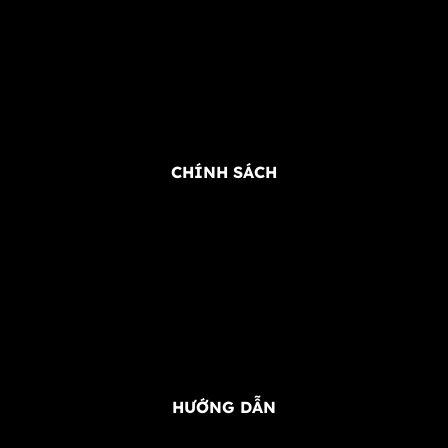
Chương Trình Đại lý
Câu Hỏi Thường Gặp
CEO Trần Anh Khang
CHÍNH SÁCH
Điều Khoản Và Điều Kiện
Chính Sách Bảo Mật
Chơi Có Trách Nhiệm
Miễn Trừ Trách Nhiệm
HƯỚNG DẪN