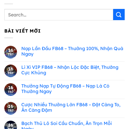
BÀI VIẾT MỚI
Nạp Lần Đầu FB68 – Thưởng 100%, Nhận Quà
16
Ngay
Th7
Lì Xì VIP FB68 – Nhận Lộc Đặc Biệt, Thưởng
16
Cực Khủng
Th7
Thưởng Nạp Tự Động FB68 – Nạp Là Có
16
Thưởng Ngay
Th7
Cược Nhiều Thưởng Lớn FB68 – Đặt Càng To,
16
Ăn Càng Đậm
Th7
Bạch Thủ Lô Soi Cầu Chuẩn, Ăn Trọn Mỗi
16
Ngày