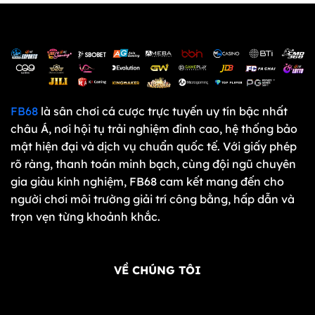
NHÀ CUNG CẤP TRÒ CHƠI
FB68
là sân chơi cá cược trực tuyến uy tín bậc nhất
châu Á, nơi hội tụ trải nghiệm đỉnh cao, hệ thống bảo
mật hiện đại và dịch vụ chuẩn quốc tế. Với giấy phép
rõ ràng, thanh toán minh bạch, cùng đội ngũ chuyên
gia giàu kinh nghiệm, FB68 cam kết mang đến cho
người chơi môi trường giải trí công bằng, hấp dẫn và
trọn vẹn từng khoảnh khắc.
VỀ CHÚNG TÔI
Giới Thiệu FB68