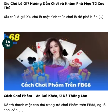
Xỉu Chủ Là Gì? Hướng Dẫn Chơi và Khám Phá Mẹo Từ Cao
Thủ
Xỉu chủ là gì? Xỉu chủ là một hình thức chơi lô đề phổ biến [...]
16
Th7
Cách Chơi Phỏm – Ăn Bài Khéo, Ù Dễ Thắng Lớn
Để trở thành một cao thủ trong trò chơi Phỏm trên FB68, người
chơi cần [...]