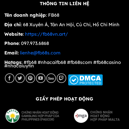
THÔNG TIN LIÊN HỆ
Tên doanh nghiệp
: FB68
Địa chỉ
:
68 Xuyên Á, Tân An Hội, Củ Chi, Hồ Chí Minh
Website
:
https://fb68vn.art/
Phone
:
097.973.6868
Email:
lienhe@fb68s.com
Hatags
:
#fb68 #nhacaifb68 #fb68scom #fb68casino
#nhacaiuytin
GIẤY PHÉP HOẠT ĐỘNG