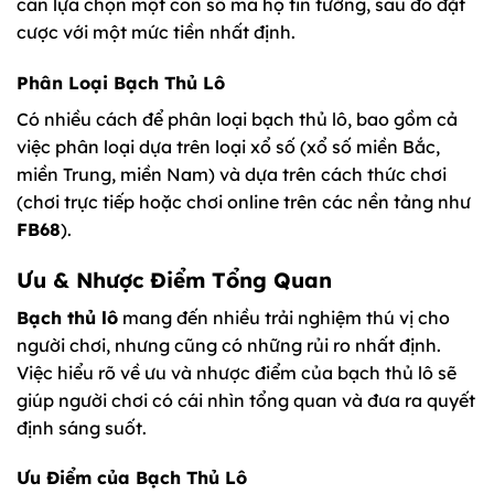
cần lựa chọn một con số mà họ tin tưởng, sau đó đặt
cược với một mức tiền nhất định.
Phân Loại Bạch Thủ Lô
Có nhiều cách để phân loại bạch thủ lô, bao gồm cả
việc phân loại dựa trên loại xổ số (xổ số miền Bắc,
miền Trung, miền Nam) và dựa trên cách thức chơi
(chơi trực tiếp hoặc chơi online trên các nền tảng như
FB68
).
Ưu & Nhược Điểm Tổng Quan
Bạch thủ lô
mang đến nhiều trải nghiệm thú vị cho
người chơi, nhưng cũng có những rủi ro nhất định.
Việc hiểu rõ về ưu và nhược điểm của bạch thủ lô sẽ
giúp người chơi có cái nhìn tổng quan và đưa ra quyết
định sáng suốt.
Ưu Điểm của Bạch Thủ Lô