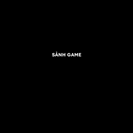
Nạp Tiền FB68
Rút Tiền FB68
Tải App FB68
SẢNH GAME
Thể Thao FB68
Casino FB68
Game Bài FB68
Nổ Hũ FB68
Xổ Số FB68