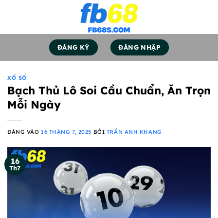
Bỏ
qua
nội
dung
ĐĂNG KÝ
ĐĂNG NHẬP
XỔ SỐ
Bạch Thủ Lô Soi Cầu Chuẩn, Ăn Trọn
Mỗi Ngày
ĐĂNG VÀO
16 THÁNG 7, 2025
BỞI
TRẦN ANH KHANG
16
Th7