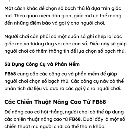
Một cách khác để chọn số bạch thủ là dựa trên giấc
mơ. Theo quan niệm dân gian, giấc mơ có thể mang
đến những điềm báo và gợi ý cho người chơi.
Người chơi cần phải có một cuốn sổ ghi chép lại các
giấc mơ và tương ứng với các con số. Điều này sẽ giúp
người chơi có thêm thông tin để lựa chọn số bạch thủ.
Sử Dụng Công Cụ và Phần Mềm
FB68
cung cấp các công cụ và phần mềm để giúp
người chơi chọn số bạch thủ. Các công cụ này có thể
phân tích dữ liệu và đưa ra các gợi ý cho người chơi.
Các Chiến Thuật Nâng Cao Từ FB68
Để nâng cao cơ hội thắng, người chơi có thể áp dụng
các chiến thuật nâng cao từ
FB68
. Dưới đây là một số
chiến thuật mà người chơi có thể tham khảo.