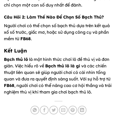
chỉ chọn một con số duy nhất để đánh.
Câu Hỏi 2: Làm Thế Nào Để Chọn Số Bạch Thủ?
Người chơi có thể chọn số bạch thủ dựa trên kết quả
xổ số trước, giấc mơ, hoặc sử dụng công cụ và phần
mềm từ
FB68
.
Kết Luận
Bạch thủ lô
là một hình thức chơi lô đề thú vị và đơn
giản. Việc hiểu rõ về
Bạch thủ lô là gì
và các chiến
thuật liên quan sẽ giúp người chơi có cái nhìn tổng
quan và đưa ra quyết định sáng suốt.
Với sự hỗ trợ từ
FB68
, người chơi có thể nâng cao cơ hội thắng và trải
nghiệm thú vị khi tham gia chơi bạch thủ lô.