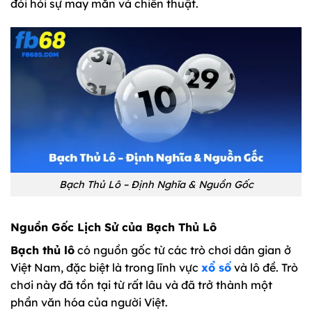
đòi hỏi sự may mắn và chiến thuật.
Bạch Thủ Lô – Định Nghĩa & Nguồn Gốc
Nguồn Gốc Lịch Sử của Bạch Thủ Lô
Bạch thủ lô
có nguồn gốc từ các trò chơi dân gian ở
Việt Nam, đặc biệt là trong lĩnh vực
xổ số
và lô đề. Trò
chơi này đã tồn tại từ rất lâu và đã trở thành một
phần văn hóa của người Việt.