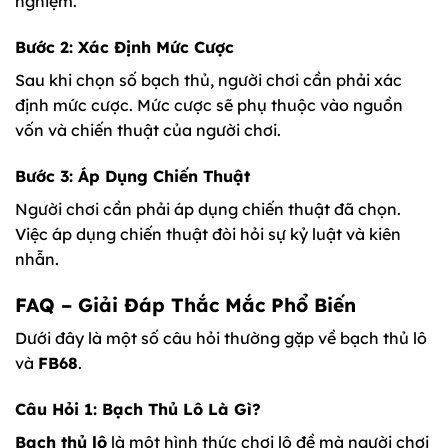
nghiệm.
Bước 2: Xác Định Mức Cược
Sau khi chọn số bạch thủ, người chơi cần phải xác
định mức cược. Mức cược sẽ phụ thuộc vào nguồn
vốn và chiến thuật của người chơi.
Bước 3: Áp Dụng Chiến Thuật
Người chơi cần phải áp dụng chiến thuật đã chọn.
Việc áp dụng chiến thuật đòi hỏi sự kỷ luật và kiên
nhẫn.
FAQ – Giải Đáp Thắc Mắc Phổ Biến
Dưới đây là một số câu hỏi thường gặp về bạch thủ lô
và
FB68
.
Câu Hỏi 1: Bạch Thủ Lô Là Gì?
Bạch thủ lô
là một hình thức chơi lô đề mà người chơi