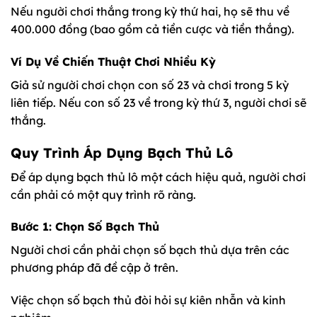
Nếu người chơi thắng trong kỳ thứ hai, họ sẽ thu về
400.000 đồng (bao gồm cả tiền cược và tiền thắng).
Ví Dụ Về Chiến Thuật Chơi Nhiều Kỳ
Giả sử người chơi chọn con số 23 và chơi trong 5 kỳ
liên tiếp. Nếu con số 23 về trong kỳ thứ 3, người chơi sẽ
thắng.
Quy Trình Áp Dụng Bạch Thủ Lô
Để áp dụng bạch thủ lô một cách hiệu quả, người chơi
cần phải có một quy trình rõ ràng.
Bước 1: Chọn Số Bạch Thủ
Người chơi cần phải chọn số bạch thủ dựa trên các
phương pháp đã đề cập ở trên.
Việc chọn số bạch thủ đòi hỏi sự kiên nhẫn và kinh