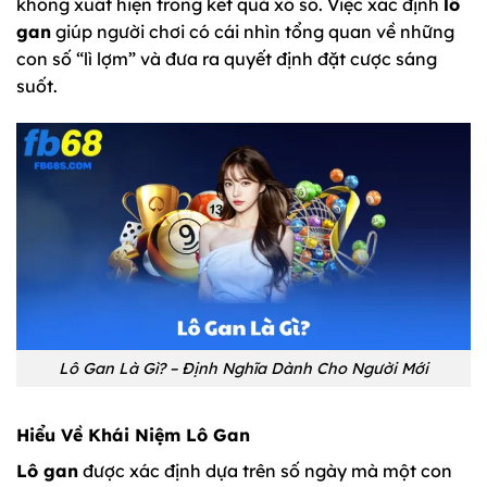
không xuất hiện trong kết quả xổ số. Việc xác định
lô
gan
giúp người chơi có cái nhìn tổng quan về những
con số “lì lợm” và đưa ra quyết định đặt cược sáng
suốt.
Lô Gan Là Gì? – Định Nghĩa Dành Cho Người Mới
Hiểu Về Khái Niệm Lô Gan
Lô gan
được xác định dựa trên số ngày mà một con