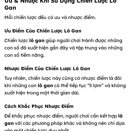
Ưu & Nhược Khi Sử Dụng Chiến Lược Lô
Gan
Mỗi chiến lược đều có ưu và nhược điểm.
Ưu Điểm Của Chiến Lược Lô Gan
Chiến lược
lô gan
giúp người chơi tránh được những
con số đã xuất hiện gần đây và tập trung vào những
con số tiềm năng.
Nhược Điểm Của Chiến Lược Lô Gan
Tuy nhiên, chiến lược này cũng có nhược điểm là đôi
khi những con
lô gan
có thể tiếp tục “lì lợm” và không
xuất hiện trong một thời gian dài.
Cách Khắc Phục Nhược Điểm
Để khắc phục nhược điểm, người chơi cần kết hợp
lô
gan
với các phương pháp khác và không nên chỉ dựa
vào một chiến lược duy nhất.