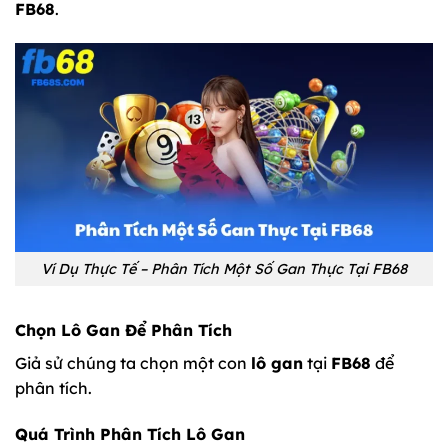
FB68
.
Ví Dụ Thực Tế – Phân Tích Một Số Gan Thực Tại FB68
Chọn Lô Gan Để Phân Tích
Giả sử chúng ta chọn một con
lô gan
tại
FB68
để
phân tích.
Quá Trình Phân Tích Lô Gan