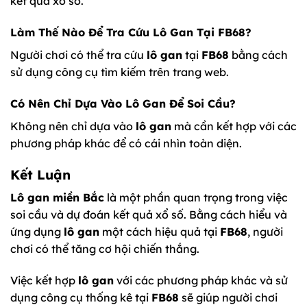
kết quả xổ số.
Làm Thế Nào Để Tra Cứu Lô Gan Tại FB68?
Người chơi có thể tra cứu
lô gan
tại
FB68
bằng cách
sử dụng công cụ tìm kiếm trên trang web.
Có Nên Chỉ Dựa Vào Lô Gan Để Soi Cầu?
Không nên chỉ dựa vào
lô gan
mà cần kết hợp với các
phương pháp khác để có cái nhìn toàn diện.
Kết Luận
Lô gan miền Bắc
là một phần quan trọng trong việc
soi cầu và dự đoán kết quả xổ số. Bằng cách hiểu và
ứng dụng
lô gan
một cách hiệu quả tại
FB68
, người
chơi có thể tăng cơ hội chiến thắng.
Việc kết hợp
lô gan
với các phương pháp khác và sử
dụng công cụ thống kê tại
FB68
sẽ giúp người chơi