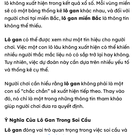
lô không xuất hiện trong kết quả xổ số. Mỗi vùng miền
sẽ có một bảng thống kê
lô gan
khác nhau, và đối với
người chơi tại miền Bắc,
lô gan miền Bắc
là thông tin
không thể thiếu.
Lô gan
có thể được xem như một tín hiệu cho người
chơi. Việc một con lô lâu không xuất hiện có thể khiến
nhiều người thắc mắc liệu nó có sắp trở lại hay không.
Tuy nhiên, việc dự đoán này cần dựa trên nhiều yếu tố
và thống kê cụ thể.
Người chơi cần hiểu rằng
lô gan
không phải là một
con số “chắc chắn” sẽ xuất hiện tiếp theo. Thay vào
đó, nó chỉ là một trong những thông tin tham khảo
giúp người chơi đưa ra quyết định.
Ý Nghĩa Của Lô Gan Trong Soi Cầu
Lô gan
đóng vai trò quan trọng trong việc soi cầu và