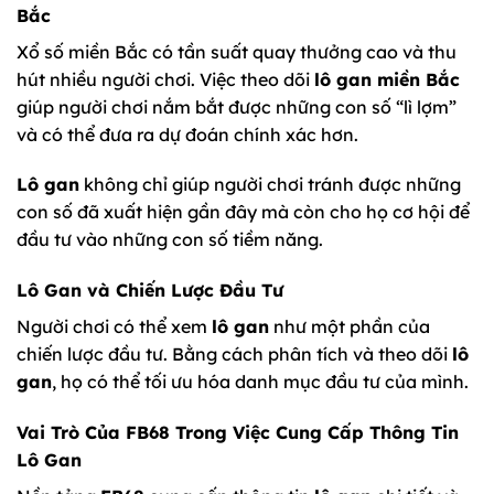
Bắc
Xổ số miền Bắc có tần suất quay thưởng cao và thu
hút nhiều người chơi. Việc theo dõi
lô gan miền Bắc
giúp người chơi nắm bắt được những con số “lì lợm”
và có thể đưa ra dự đoán chính xác hơn.
Lô gan
không chỉ giúp người chơi tránh được những
con số đã xuất hiện gần đây mà còn cho họ cơ hội để
đầu tư vào những con số tiềm năng.
Lô Gan và Chiến Lược Đầu Tư
Người chơi có thể xem
lô gan
như một phần của
chiến lược đầu tư. Bằng cách phân tích và theo dõi
lô
gan
, họ có thể tối ưu hóa danh mục đầu tư của mình.
Vai Trò Của FB68 Trong Việc Cung Cấp Thông Tin
Lô Gan