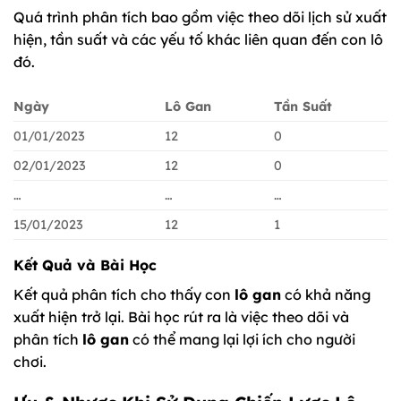
Quá trình phân tích bao gồm việc theo dõi lịch sử xuất
hiện, tần suất và các yếu tố khác liên quan đến con lô
đó.
Ngày
Lô Gan
Tần Suất
01/01/2023
12
0
02/01/2023
12
0
…
…
…
15/01/2023
12
1
Kết Quả và Bài Học
Kết quả phân tích cho thấy con
lô gan
có khả năng
xuất hiện trở lại. Bài học rút ra là việc theo dõi và
phân tích
lô gan
có thể mang lại lợi ích cho người
chơi.