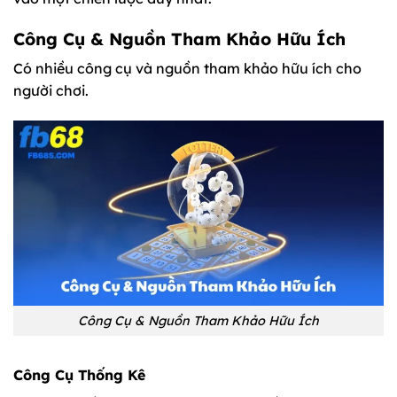
Công Cụ & Nguồn Tham Khảo Hữu Ích
Có nhiều công cụ và nguồn tham khảo hữu ích cho
người chơi.
Công Cụ & Nguồn Tham Khảo Hữu Ích
Công Cụ Thống Kê