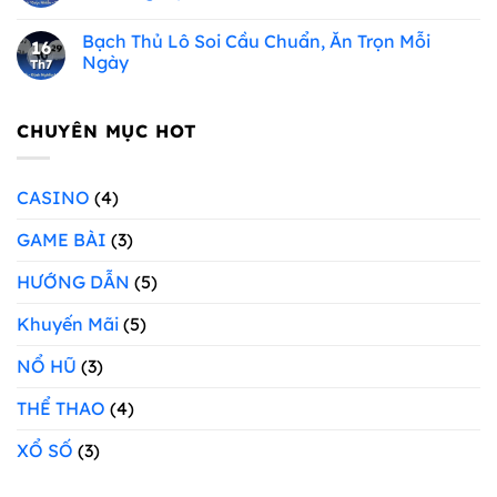
Bạch Thủ Lô Soi Cầu Chuẩn, Ăn Trọn Mỗi
16
Ngày
Th7
CHUYÊN MỤC HOT
CASINO
(4)
GAME BÀI
(3)
HƯỚNG DẪN
(5)
Khuyến Mãi
(5)
NỔ HŨ
(3)
THỂ THAO
(4)
XỔ SỐ
(3)