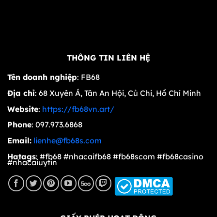
Nổ Hũ FB68
Xổ Số FB68
THÔNG TIN LIÊN HỆ
Tên doanh nghiệp
: FB68
Địa chỉ
:
68 Xuyên Á, Tân An Hội, Củ Chi, Hồ Chí Minh
Website
:
https://fb68vn.art/
Phone
:
097.973.6868
Email:
lienhe@fb68s.com
Hatags
:
#fb68 #nhacaifb68 #fb68scom #fb68casino
#nhacaiuytin