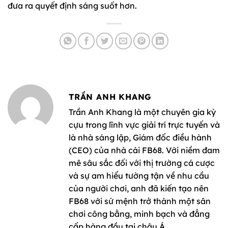
đưa ra quyết định sáng suốt hơn.
TRẦN ANH KHANG
Trần Anh Khang là một chuyên gia kỳ
cựu trong lĩnh vực giải trí trực tuyến và
là nhà sáng lập, Giám đốc điều hành
(CEO) của nhà cái FB68. Với niềm đam
mê sâu sắc đối với thị trường cá cược
và sự am hiểu tường tận về nhu cầu
của người chơi, anh đã kiến tạo nên
FB68 với sứ mệnh trở thành một sân
chơi công bằng, minh bạch và đẳng
cấp hàng đầu tại châu Á.