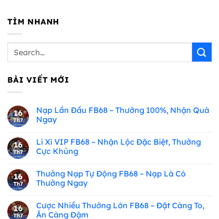
TÌM NHANH
BÀI VIẾT MỚI
Nạp Lần Đầu FB68 – Thưởng 100%, Nhận Quà
16
Ngay
Th7
Lì Xì VIP FB68 – Nhận Lộc Đặc Biệt, Thưởng
16
Cực Khủng
Th7
Thưởng Nạp Tự Động FB68 – Nạp Là Có
16
Thưởng Ngay
Th7
Cược Nhiều Thưởng Lớn FB68 – Đặt Càng To,
16
Ăn Càng Đậm
Th7