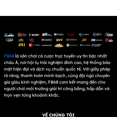
NHÀ CUNG CẤP TRÒ CHƠI
FB68
là sân chơi cá cược trực tuyến uy tín bậc nhất
châu Á, nơi hội tụ trải nghiệm đỉnh cao, hệ thống bảo
mật hiện đại và dịch vụ chuẩn quốc tế. Với giấy phép
rõ ràng, thanh toán minh bạch, cùng đội ngũ chuyên
gia giàu kinh nghiệm, FB68 cam kết mang đến cho
người chơi môi trường giải trí công bằng, hấp dẫn và
trọn vẹn từng khoảnh khắc.
VỀ CHÚNG TÔI