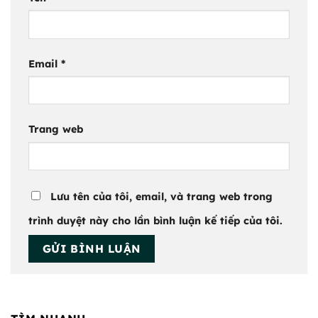
Email
*
Trang web
Lưu tên của tôi, email, và trang web trong
trình duyệt này cho lần bình luận kế tiếp của tôi.