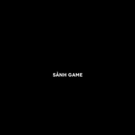
Đăng Ký FB68
Đăng Nhập FB68
Nạp Tiền FB68
Rút Tiền FB68
Tải App FB68
SẢNH GAME
Thể Thao FB68
Casino FB68
Game Bài FB68
Nổ Hũ FB68