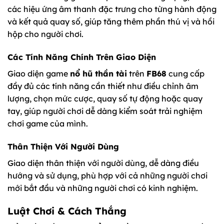
các hiệu ứng âm thanh đặc trưng cho từng hành động
và kết quả quay số, giúp tăng thêm phần thú vị và hồi
hộp cho người chơi.
Các Tính Năng Chính Trên Giao Diện
Giao diện game
nổ hũ thần tài
trên
FB68
cung cấp
đầy đủ các tính năng cần thiết như điều chỉnh âm
lượng, chọn mức cược, quay số tự động hoặc quay
tay, giúp người chơi dễ dàng kiểm soát trải nghiệm
chơi game của mình.
Thân Thiện Với Người Dùng
Giao diện thân thiện với người dùng, dễ dàng điều
hướng và sử dụng, phù hợp với cả những người chơi
mới bắt đầu và những người chơi có kinh nghiệm.
Luật Chơi & Cách Thắng