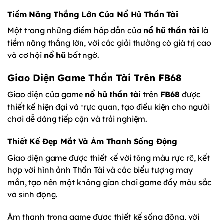
Tiềm Năng Thắng Lớn Của Nổ Hũ Thần Tài
Một trong những điểm hấp dẫn của
nổ hũ thần tài
là
tiềm năng thắng lớn, với các giải thưởng có giá trị cao
và cơ hội
nổ hũ
bất ngờ.
Giao Diện Game Thần Tài Trên FB68
Giao diện của game
nổ hũ thần tài
trên
FB68
được
thiết kế hiện đại và trực quan, tạo điều kiện cho người
chơi dễ dàng tiếp cận và trải nghiệm.
Thiết Kế Đẹp Mắt Và Âm Thanh Sống Động
Giao diện game được thiết kế với tông màu rực rỡ, kết
hợp với hình ảnh Thần Tài và các biểu tượng may
mắn, tạo nên một không gian chơi game đầy màu sắc
và sinh động.
Âm thanh trong game được thiết kế sống động, với