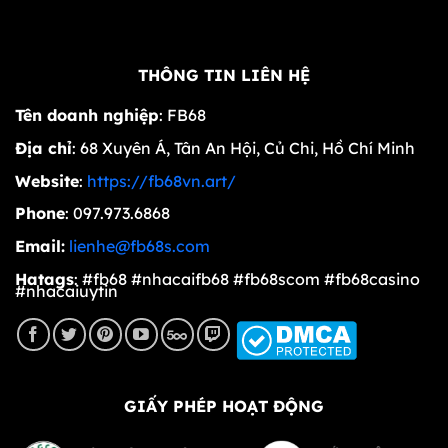
Xổ Số FB68
THÔNG TIN LIÊN HỆ
Tên doanh nghiệp
: FB68
Địa chỉ
:
68 Xuyên Á, Tân An Hội, Củ Chi, Hồ Chí Minh
Website
:
https://fb68vn.art/
Phone
:
097.973.6868
Email:
lienhe@fb68s.com
Hatags
:
#fb68 #nhacaifb68 #fb68scom #fb68casino
#nhacaiuytin
GIẤY PHÉP HOẠT ĐỘNG