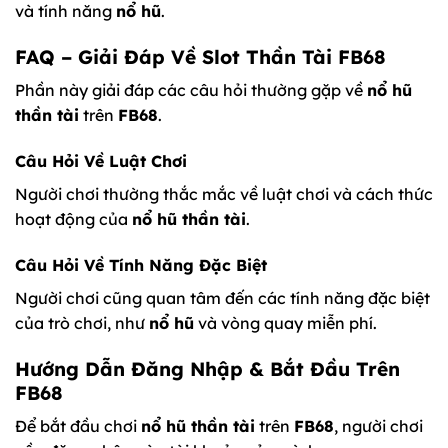
và tính năng
nổ hũ
.
FAQ – Giải Đáp Về Slot Thần Tài FB68
Phần này giải đáp các câu hỏi thường gặp về
nổ hũ
thần tài
trên
FB68
.
Câu Hỏi Về Luật Chơi
Người chơi thường thắc mắc về luật chơi và cách thức
hoạt động của
nổ hũ thần tài
.
Câu Hỏi Về Tính Năng Đặc Biệt
Người chơi cũng quan tâm đến các tính năng đặc biệt
của trò chơi, như
nổ hũ
và vòng quay miễn phí.
Hướng Dẫn Đăng Nhập & Bắt Đầu Trên
FB68
Để bắt đầu chơi
nổ hũ thần tài
trên
FB68
, người chơi