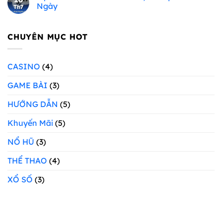
Ngày
Th7
CHUYÊN MỤC HOT
CASINO
(4)
GAME BÀI
(3)
HƯỚNG DẪN
(5)
Khuyến Mãi
(5)
NỔ HŨ
(3)
THỂ THAO
(4)
XỔ SỐ
(3)