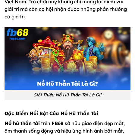
Việt Nam. Trò chơi này không chỉ mang lại niềm vui
giải trí mà còn cơ hội nhận được những phần thưởng
có giá trị.
Giới Thiệu Nổ Hũ Thần Tài Là Gì?
Đặc Điểm Nổi Bật Của Nổ Hũ Thần Tài
Nổ hũ thần tài
trên
FB68
sở hữu giao diện đẹp mắt,
âm thanh sống động và hiệu ứng hình ảnh bắt mắt,