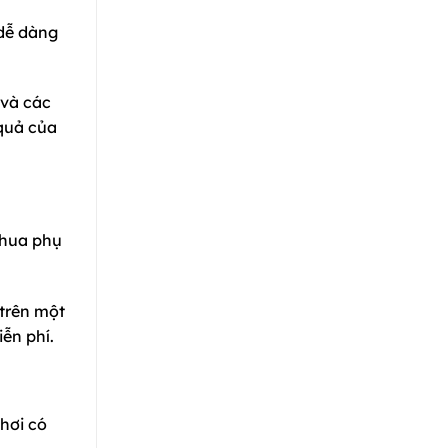
 dễ dàng
 và các
 quả của
thua phụ
 trên một
ễn phí.
hơi có