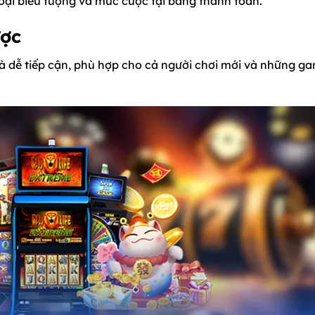
 loại biểu tượng và mức cược tại bảng thanh toán.
ược
à dễ tiếp cận, phù hợp cho cả người chơi mới và những g