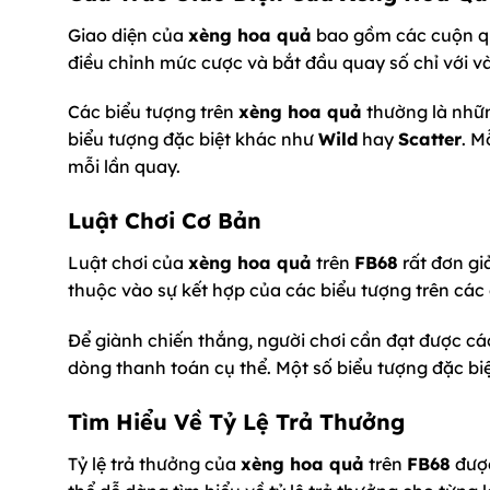
Giao diện của
xèng hoa quả
bao gồm các cuộn qu
điều chỉnh mức cược và bắt đầu quay số chỉ với và
Các biểu tượng trên
xèng hoa quả
thường là nhữn
biểu tượng đặc biệt khác như
Wild
hay
Scatter
. M
mỗi lần quay.
Luật Chơi Cơ Bản
Luật chơi của
xèng hoa quả
trên
FB68
rất đơn gi
thuộc vào sự kết hợp của các biểu tượng trên các
Để giành chiến thắng, người chơi cần đạt được các
dòng thanh toán cụ thể. Một số biểu tượng đặc bi
Tìm Hiểu Về Tỷ Lệ Trả Thưởng
Tỷ lệ trả thưởng của
xèng hoa quả
trên
FB68
được