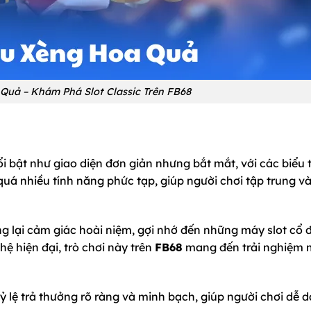
 Quả – Khám Phá Slot Classic Trên FB68
 bật như giao diện đơn giản nhưng bắt mắt, với các biểu
uá nhiều tính năng phức tạp, giúp người chơi tập trung và
g lại cảm giác hoài niệm, gợi nhớ đến những máy slot cổ đ
ệ hiện đại, trò chơi này trên
FB68
mang đến trải nghiệm
 lệ trả thưởng rõ ràng và minh bạch, giúp người chơi dễ 