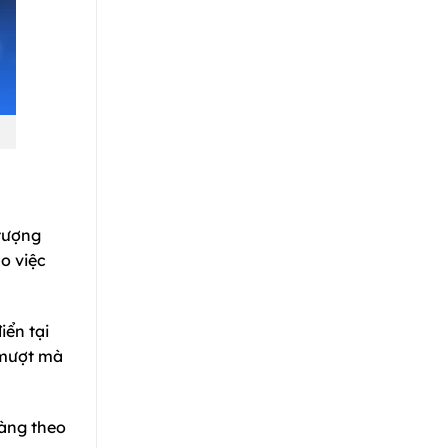
 tượng
o việc
iển tại
 mượt mà
dàng theo