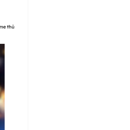
ame thủ