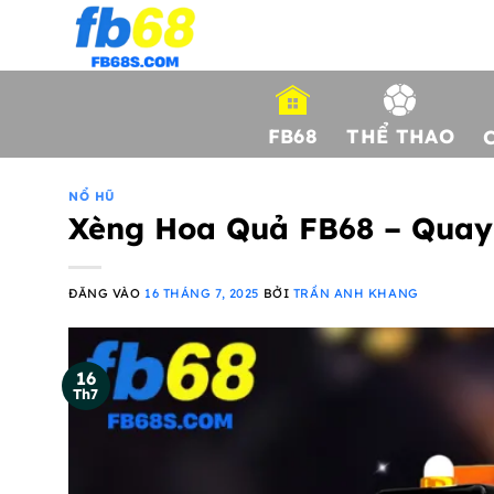
Bỏ
qua
nội
dung
FB68
THỂ THAO
NỔ HŨ
Xèng Hoa Quả FB68 – Quay 
ĐĂNG VÀO
16 THÁNG 7, 2025
BỞI
TRẦN ANH KHANG
16
Th7