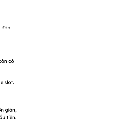
ự đơn
 còn có
 slot.
ơn giản,
u tiên.