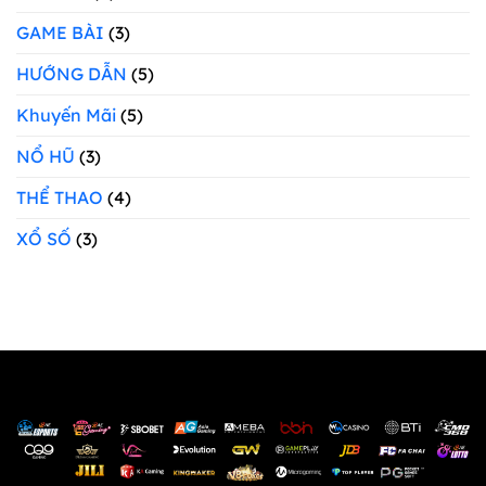
GAME BÀI
(3)
HƯỚNG DẪN
(5)
Khuyến Mãi
(5)
NỔ HŨ
(3)
THỂ THAO
(4)
XỔ SỐ
(3)
NHÀ CUNG CẤP TRÒ CHƠI