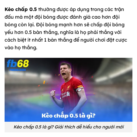
Kèo chấp 0.5
thường được áp dụng trong các trận
đấu mà một đội bóng được đánh giá cao hơn đội
bóng còn lại. Đội bóng mạnh hơn sẽ chấp đội bóng
yếu hơn 0.5 bàn thắng, nghĩa là họ phải thắng với
cách biệt ít nhất 1 bàn thắng để người chơi đặt cược
vào họ thắng.
Kèo chấp 0.5 là gì? Giải thích dễ hiểu cho người mới