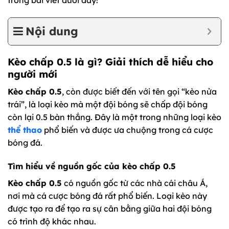
trong bài viết dưới đây!
Nội dung
Kèo chấp 0.5 là gì? Giải thích dễ hiểu cho
người mới
Kèo chấp 0.5
, còn được biết đến với tên gọi “kèo nửa
trái”, là loại kèo mà một đội bóng sẽ chấp đội bóng
còn lại 0.5 bàn thắng. Đây là một trong những loại kèo
thể thao
phổ biến và được ưa chuộng trong cá cược
bóng đá.
Tìm hiểu về nguồn gốc của kèo chấp 0.5
Kèo chấp 0.5
có nguồn gốc từ các nhà cái châu Á,
nơi mà cá cược bóng đá rất phổ biến. Loại kèo này
được tạo ra để tạo ra sự cân bằng giữa hai đội bóng
có trình độ khác nhau.