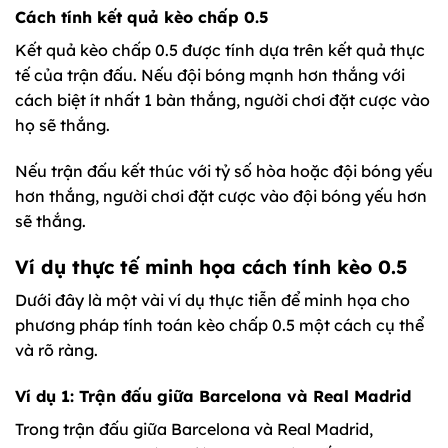
Cách tính kết quả kèo chấp 0.5
Kết quả kèo chấp 0.5 được tính dựa trên kết quả thực
tế của trận đấu. Nếu đội bóng mạnh hơn thắng với
cách biệt ít nhất 1 bàn thắng, người chơi đặt cược vào
họ sẽ thắng.
Nếu trận đấu kết thúc với tỷ số hòa hoặc đội bóng yếu
hơn thắng, người chơi đặt cược vào đội bóng yếu hơn
sẽ thắng.
Ví dụ thực tế minh họa cách tính kèo 0.5
Dưới đây là một vài ví dụ thực tiễn để minh họa cho
phương pháp tính toán kèo chấp 0.5 một cách cụ thể
và rõ ràng.
Ví dụ 1: Trận đấu giữa Barcelona và Real Madrid
Trong trận đấu giữa Barcelona và Real Madrid,