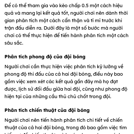
Để có thể tham gia vào kèo chấp 0.5 một cách hiệu
quả và mang lại kết quả tốt, người chơi nên dành thời
gian phân tích một cách cẩn thận và tỉ mỉ trước khi
trận đấu diễn ra. Dưới đây là một số bước mà người
chơi có thể thực hiện để tiến hành phân tích một cách
sâu sắc.
Phân tích phong độ của đội bóng
Người chơi cần thực hiện việc phân tích kỹ lưỡng về
phong độ thi đấu của cả hai đội bóng, điều này bao
gồm việc xem xét các kết quả gần đây mà họ đạt
được, lịch sử đối đầu giữa hai đội, cũng như phong độ
hiện tại của những cầu thủ chủ chốt trong đội.
Phân tích chiến thuật của đội bóng
Người chơi nên tiến hành phân tích chi tiết về chiến
thuật của cả hai đội bóng, trong đó bao gồm việc tìm