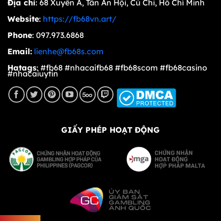
Địa chỉ
:
68 Xuyên Á, Tân An Hội, Củ Chi, Hồ Chí Minh
Website
:
https://fb68vn.art/
Phone
:
097.973.6868
Email:
lienhe@fb68s.com
Hatags
:
#fb68 #nhacaifb68 #fb68scom #fb68casino
#nhacaiuytin
GIẤY PHÉP HOẠT ĐỘNG