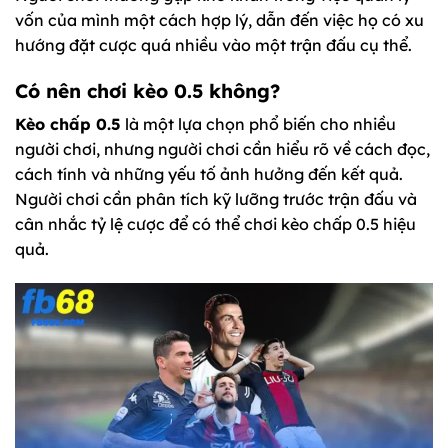
vốn của mình một cách hợp lý, dẫn đến việc họ có xu
hướng đặt cược quá nhiều vào một trận đấu cụ thể.
Có nên chơi kèo 0.5 không?
Kèo chấp 0.5
là một lựa chọn phổ biến cho nhiều
người chơi, nhưng người chơi cần hiểu rõ về cách đọc,
cách tính và những yếu tố ảnh hưởng đến kết quả.
Người chơi cần phân tích kỹ lưỡng trước trận đấu và
cân nhắc tỷ lệ cược để có thể chơi kèo chấp 0.5 hiệu
quả.