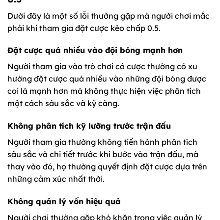
Dưới đây là một số lỗi thường gặp mà người chơi mắc
phải khi tham gia đặt cược kèo chấp 0.5.
Đặt cược quá nhiều vào đội bóng mạnh hơn
Người tham gia vào trò chơi cá cược thường có xu
hướng đặt cược quá nhiều vào những đội bóng được
coi là mạnh hơn mà không thực hiện việc phân tích
một cách sâu sắc và kỹ càng.
Không phân tích kỹ lưỡng trước trận đấu
Người tham gia thường không tiến hành phân tích
sâu sắc và chi tiết trước khi bước vào trận đấu, mà
thay vào đó, họ thường quyết định đặt cược dựa trên
những cảm xúc nhất thời.
Không quản lý vốn hiệu quả
Người chơi thường gặp khó khăn trong việc quản lý