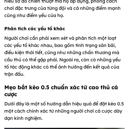
hiểu sơ đồ chiến thuật mà họ áp dụng, phong cách
chơi đặc trưng của từng đội và cả những điểm mạnh
cũng như điểm yếu của họ.
Phân tích các yếu tố khác
Người chơi cần phải xem xét và phân tích một loạt
các yếu tố khác nhau, bao gồm tình trạng sân bãi,
điều kiện thời tiết, cũng như những chấn thương mà
cầu thủ có thể gặp phải. Ngoài ra, còn có những yếu
tố tác động khác có thể ảnh hưởng đến kết quả của
trận đấu.
Mẹo bắt kèo 0.5 chuẩn xác từ cao thủ cá
cược
Dưới đây là một số hướng dẫn hiệu quả để đặt kèo 0.5
một cách chính xác từ những người chơi cá cược dày
dạn kinh nghiệm.