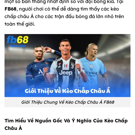
một số bàn thắng nhất định so với đội bóng kia. Tại
FB68
, người chơi có thể dễ dàng tìm thấy các kèo
chấp châu Á cho các trận đấu bóng đá lớn nhỏ trên
toàn thế giới.
Giới Thiệu Chung Về Kèo Chấp Châu Á FB68
Tìm Hiểu Về Nguồn Gốc Và Ý Nghĩa Của Kèo Chấp
Châu Á