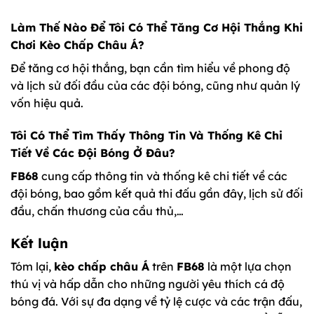
Làm Thế Nào Để Tôi Có Thể Tăng Cơ Hội Thắng Khi
Chơi Kèo Chấp Châu Á?
Để tăng cơ hội thắng, bạn cần tìm hiểu về phong độ
và lịch sử đối đầu của các đội bóng, cũng như quản lý
vốn hiệu quả.
Tôi Có Thể Tìm Thấy Thông Tin Và Thống Kê Chi
Tiết Về Các Đội Bóng Ở Đâu?
FB68
cung cấp thông tin và thống kê chi tiết về các
đội bóng, bao gồm kết quả thi đấu gần đây, lịch sử đối
đầu, chấn thương của cầu thủ,…
Kết luận
Tóm lại,
kèo chấp châu Á
trên
FB68
là một lựa chọn
thú vị và hấp dẫn cho những người yêu thích cá độ
bóng đá. Với sự đa dạng về tỷ lệ cược và các trận đấu,