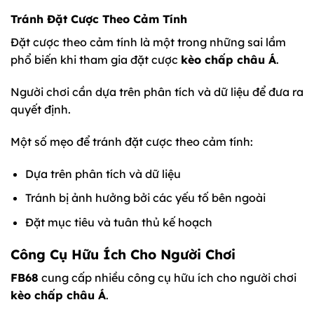
Tránh Đặt Cược Theo Cảm Tính
Đặt cược theo cảm tính là một trong những sai lầm
phổ biến khi tham gia đặt cược
kèo chấp châu Á
.
Người chơi cần dựa trên phân tích và dữ liệu để đưa ra
quyết định.
Một số mẹo để tránh đặt cược theo cảm tính:
Dựa trên phân tích và dữ liệu
Tránh bị ảnh hưởng bởi các yếu tố bên ngoài
Đặt mục tiêu và tuân thủ kế hoạch
Công Cụ Hữu Ích Cho Người Chơi
FB68
cung cấp nhiều công cụ hữu ích cho người chơi
kèo chấp châu Á
.