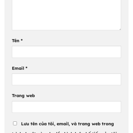
Tên
*
Email
*
Trang web
Lưu tên của tôi, email, và trang web trong