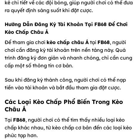
kê chi tiết về các đội bóng, giúp người chơi có thể đưa
ra quyết định sáng suốt khi đặt cược.
Hướng Dẫn Đăng Ký Tài Khoản Tại FB68 Để Chơi
Kèo Chấp Châu Á
Để tham gia chơi
kèo chấp châu Á
tại
FB68
, người
chơi cần đăng ký tài khoản trên nền tảng này. Quá
trình đăng ký đơn giản và nhanh chóng, chỉ cần cung
cấp một số thông tin cơ bản.
Sau khi đăng ký thành công, người chơi có thể nạp
tiền vào tài khoản và bắt đầu tham gia đặt cược.
Các Loại Kèo Chấp Phổ Biến Trong Kèo
Châu Á
Tại
FB68
, người chơi có thể tìm thấy nhiều loại kèo
chấp khác nhau, từ kèo chấp cơ bản đến các loại kèo
phức tạp hơn.