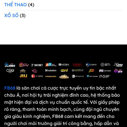
THỂ THAO
(4)
XỔ SỐ
(3)
NHÀ CUNG CẤP TRÒ CHƠI
FB68
là sân chơi cá cược trực tuyến uy tín bậc nhất
châu Á, nơi hội tụ trải nghiệm đỉnh cao, hệ thống bảo
mật hiện đại và dịch vụ chuẩn quốc tế. Với giấy phép
rõ ràng, thanh toán minh bạch, cùng đội ngũ chuyên
gia giàu kinh nghiệm, FB68 cam kết mang đến cho
người chơi môi trường giải trí công bằng, hấp dẫn và