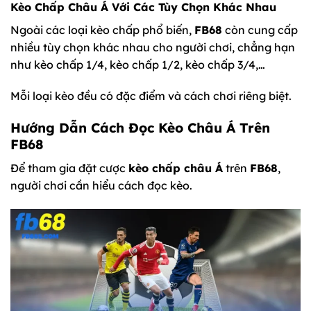
Kèo Chấp Châu Á Với Các Tùy Chọn Khác Nhau
Ngoài các loại kèo chấp phổ biến,
FB68
còn cung cấp
nhiều tùy chọn khác nhau cho người chơi, chẳng hạn
như kèo chấp 1/4, kèo chấp 1/2, kèo chấp 3/4,…
Mỗi loại kèo đều có đặc điểm và cách chơi riêng biệt.
Hướng Dẫn Cách Đọc Kèo Châu Á Trên
FB68
Để tham gia đặt cược
kèo chấp châu Á
trên
FB68
,
người chơi cần hiểu cách đọc kèo.