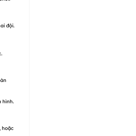
ai đội.
c.
bàn
 hình.
, hoặc