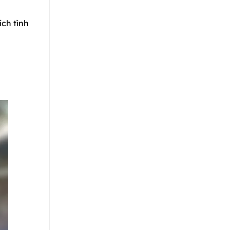
ích tình