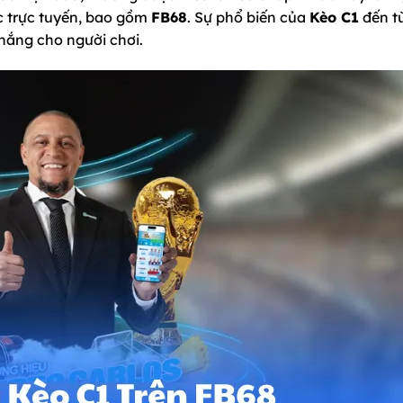
c trực tuyến, bao gồm
FB68
. Sự phổ biến của
Kèo C1
đến từ
thắng cho người chơi.