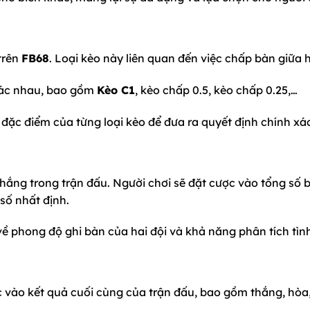
trên
FB68
. Loại kèo này liên quan đến việc chấp bàn giữa h
hác nhau, bao gồm
Kèo C1
, kèo chấp 0.5, kèo chấp 0.25,…
đặc điểm của từng loại kèo để đưa ra quyết định chính xá
 thắng trong trận đấu. Người chơi sẽ đặt cược vào tổng số 
 số nhất định.
về phong độ ghi bàn của hai đội và khả năng phân tích tình
c vào kết quả cuối cùng của trận đấu, bao gồm thắng, hòa