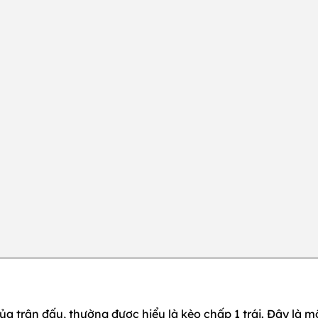
ủa trận đấu, thường được hiểu là kèo chấp 1 trái. Đây là m