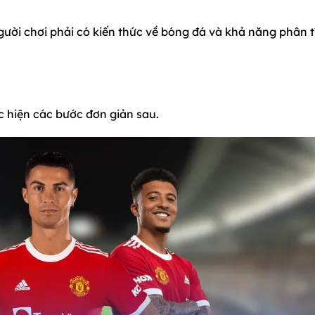
gười chơi phải có kiến thức về bóng đá và khả năng phân t
ực hiện các bước đơn giản sau.