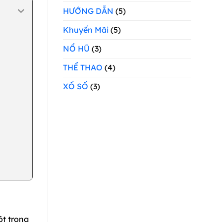
HƯỚNG DẪN
(5)
Khuyến Mãi
(5)
NỔ HŨ
(3)
THỂ THAO
(4)
XỔ SỐ
(3)
ột trong