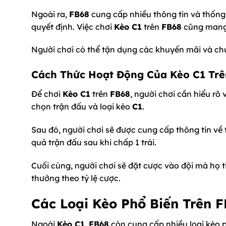
Ngoài ra,
FB68
cung cấp nhiều thông tin và thống 
quyết định. Việc chơi
Kèo C1
trên
FB68
cũng mang l
Người chơi có thể tận dụng các khuyến mãi và chư
Cách Thức Hoạt Động Của Kèo C1 Trê
Để chơi
Kèo C1
trên
FB68
, người chơi cần hiểu rõ
chọn trận đấu và loại kèo
C1
.
Sau đó, người chơi sẽ được cung cấp thông tin về t
quả trận đấu sau khi chấp 1 trái.
Cuối cùng, người chơi sẽ đặt cược vào đội mà họ t
thưởng theo tỷ lệ cược.
Các Loại Kèo Phổ Biến Trên 
Ngoài
Kèo C1
,
FB68
còn cung cấp nhiều loại kèo p