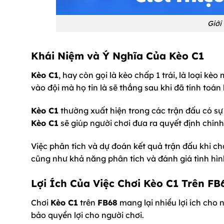
Giới
Khái Niệm và Ý Nghĩa Của Kèo C1
Kèo C1
, hay còn gọi là kèo chấp 1 trái, là loại kè
vào đội mà họ tin là sẽ thắng sau khi đã tính toán
Kèo C1
thường xuất hiện trong các trận đấu có sự 
Kèo C1
sẽ giúp người chơi đưa ra quyết định chính
Việc phân tích và dự đoán kết quả trận đấu khi ch
cũng như khả năng phân tích và đánh giá tình hìn
Lợi Ích Của Việc Chơi Kèo C1 Trên FB
Chơi
Kèo C1
trên
FB68
mang lại nhiều lợi ích cho 
bảo quyền lợi cho người chơi.