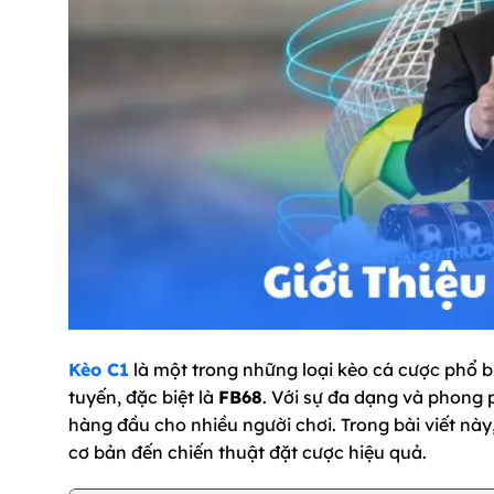
Kèo C1
là một trong những loại kèo cá cược phổ 
tuyến, đặc biệt là
FB68
.
Với sự đa dạng và phong p
hàng đầu cho nhiều người chơi. Trong bài viết nà
cơ bản đến chiến thuật đặt cược hiệu quả.