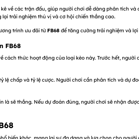
kê về các trận đấu, giúp người chơi dễ dàng phân tích và 
ại trải nghiệm thú vị và cơ hội chiến thắng cao.
ơng trình ưu đãi từ
FB68
để tăng cường trải nghiệm và lợi
n FB68
 về cách thức hoạt động của loại kèo này. Trước hết, người 
ỷ lệ chấp và tỷ lệ cược. Người chơi cần phân tích và dự đo
in là sẽ thắng. Nếu dự đoán đúng, người chơi sẽ nhận được
FB68
hổ biến khác, mang lại sự đa dạng và lựa chọn cho người 