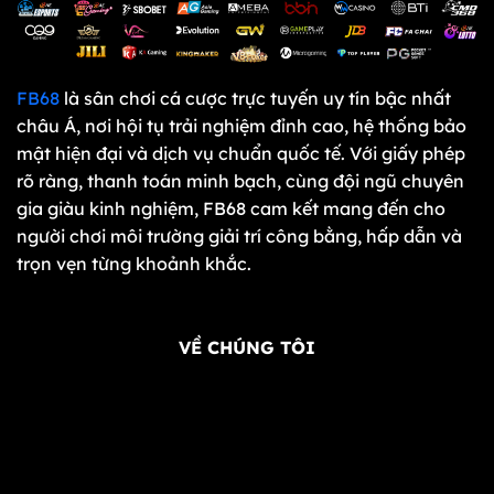
FB68
là sân chơi cá cược trực tuyến uy tín bậc nhất
châu Á, nơi hội tụ trải nghiệm đỉnh cao, hệ thống bảo
mật hiện đại và dịch vụ chuẩn quốc tế. Với giấy phép
rõ ràng, thanh toán minh bạch, cùng đội ngũ chuyên
gia giàu kinh nghiệm, FB68 cam kết mang đến cho
người chơi môi trường giải trí công bằng, hấp dẫn và
trọn vẹn từng khoảnh khắc.
VỀ CHÚNG TÔI
Giới Thiệu FB68
Chương Trình Đại lý
Câu Hỏi Thường Gặp