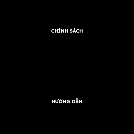
CEO Trần Anh Khang
CHÍNH SÁCH
Điều Khoản Và Điều Kiện
Chính Sách Bảo Mật
Chơi Có Trách Nhiệm
Miễn Trừ Trách Nhiệm
HƯỚNG DẪN
Đăng Ký FB68
Đăng Nhập FB68