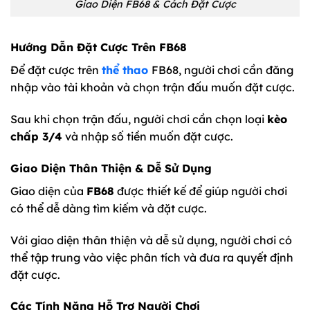
Giao Diện FB68 & Cách Đặt Cược
Hướng Dẫn Đặt Cược Trên FB68
Để đặt cược trên
thể thao
FB68
, người chơi cần đăng
nhập vào tài khoản và chọn trận đấu muốn đặt cược.
Sau khi chọn trận đấu, người chơi cần chọn loại
kèo
chấp 3/4
và nhập số tiền muốn đặt cược.
Giao Diện Thân Thiện & Dễ Sử Dụng
Giao diện của
FB68
được thiết kế để giúp người chơi
có thể dễ dàng tìm kiếm và đặt cược.
Với giao diện thân thiện và dễ sử dụng, người chơi có
thể tập trung vào việc phân tích và đưa ra quyết định
đặt cược.
Các Tính Năng Hỗ Trợ Người Chơi