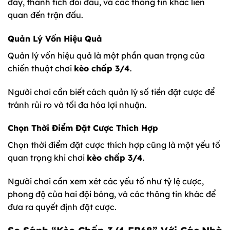
đây, thành tích đối đầu, và các thông tin khác liên
quan đến trận đấu.
Quản Lý Vốn Hiệu Quả
Quản lý vốn hiệu quả là một phần quan trọng của
chiến thuật chơi
kèo chấp 3/4
.
Người chơi cần biết cách quản lý số tiền đặt cược để
tránh rủi ro và tối đa hóa lợi nhuận.
Chọn Thời Điểm Đặt Cược Thích Hợp
Chọn thời điểm đặt cược thích hợp cũng là một yếu tố
quan trọng khi chơi
kèo chấp 3/4
.
Người chơi cần xem xét các yếu tố như tỷ lệ cược,
phong độ của hai đội bóng, và các thông tin khác để
đưa ra quyết định đặt cược.