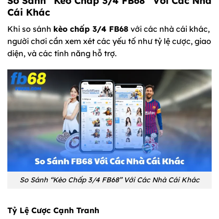
So Sánh “Kèo Chấp 3/4 FB68” Với Các Nhà
Cái Khác
Khi so sánh
kèo chấp 3/4 FB68
với các nhà cái khác,
người chơi cần xem xét các yếu tố như tỷ lệ cược, giao
diện, và các tính năng hỗ trợ.
So Sánh “Kèo Chấp 3/4 FB68” Với Các Nhà Cái Khác
Tỷ Lệ Cược Cạnh Tranh