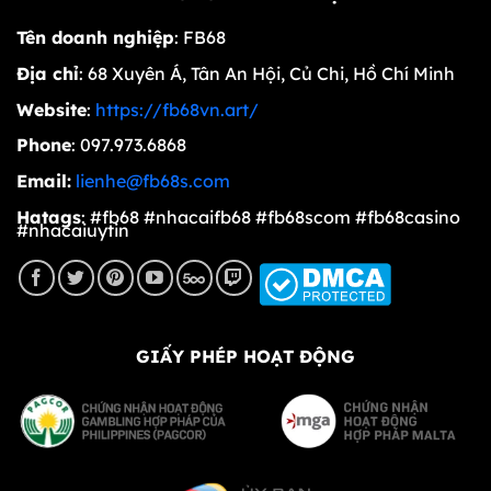
Tên doanh nghiệp
: FB68
Địa chỉ
:
68 Xuyên Á, Tân An Hội, Củ Chi, Hồ Chí Minh
Website
:
https://fb68vn.art/
Phone
:
097.973.6868
Email:
lienhe@fb68s.com
Hatags
:
#fb68 #nhacaifb68 #fb68scom #fb68casino
#nhacaiuytin
GIẤY PHÉP HOẠT ĐỘNG